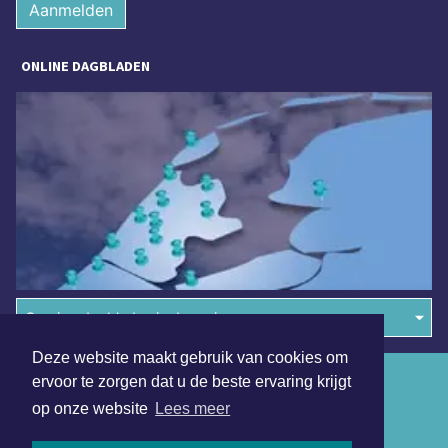
Aanmelden
ONLINE DAGBLADEN
Overige dagbladen in de regio
Deze website maakt gebruik van cookies om
Algemene voorwaarden
ervoor te zorgen dat u de beste ervaring krijgt
op onze website
Lees meer
Disclaimer